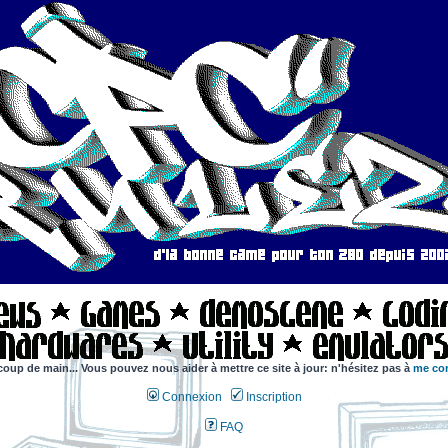
coup de main... Vous pouvez nous aider à mettre ce site à jour: n'hésitez pas à
me con
Connexion
Inscription
FAQ