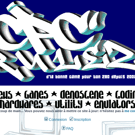
coup de main... Vous pouvez nous aider à mettre ce site à jour: n'hésitez pas à
me con
Connexion
Inscription
FAQ