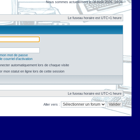
Nous sommes actuellement le 08 Août 2026, 14:04
Le fuseau horaire est UTC+1 heure
é mon mot de passe
e courriel d’activation
necter automatiquement lors de chaque visite
 mon statut en ligne lors de cette session
Le fuseau horaire est UTC+1 heure
Aller vers :