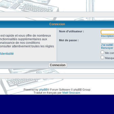
Connexion
Nom d’utilisateur :
n est rapide et vous offre de nombreux
Inscription
onctionnalités supplémentaires aux
Mot de passe :
connaissance de nos conditions
J’ai oubli
consulter attentivement toutes les règles
Renvoyer l
Me con
identialité
Masquer
Powered by
phpBB
® Forum Software © phpBB Group
Traduit en français par
Maël Soucaze
.