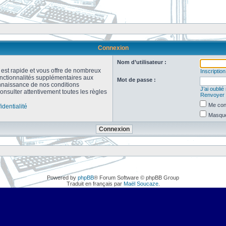
Connexion
Nom d’utilisateur :
n est rapide et vous offre de nombreux
Inscription
onctionnalités supplémentaires aux
Mot de passe :
connaissance de nos conditions
J’ai oubli
consulter attentivement toutes les règles
Renvoyer l
Me con
identialité
Masquer
Powered by
phpBB
® Forum Software © phpBB Group
Traduit en français par
Maël Soucaze
.