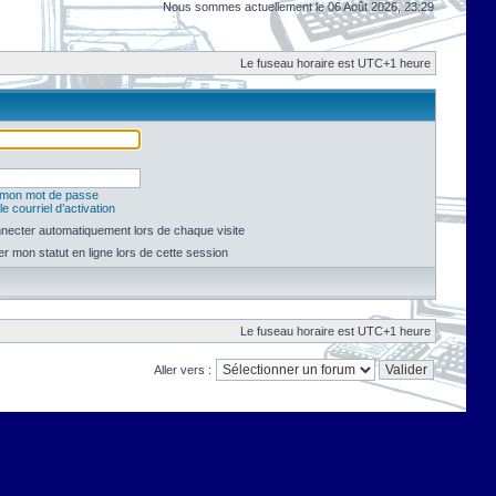
Nous sommes actuellement le 06 Août 2026, 23:29
Le fuseau horaire est UTC+1 heure
é mon mot de passe
e courriel d’activation
necter automatiquement lors de chaque visite
 mon statut en ligne lors de cette session
Le fuseau horaire est UTC+1 heure
Aller vers :