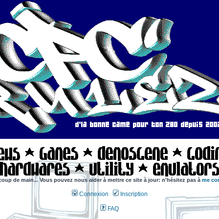
coup de main... Vous pouvez nous aider à mettre ce site à jour: n'hésitez pas à
me con
Connexion
Inscription
FAQ