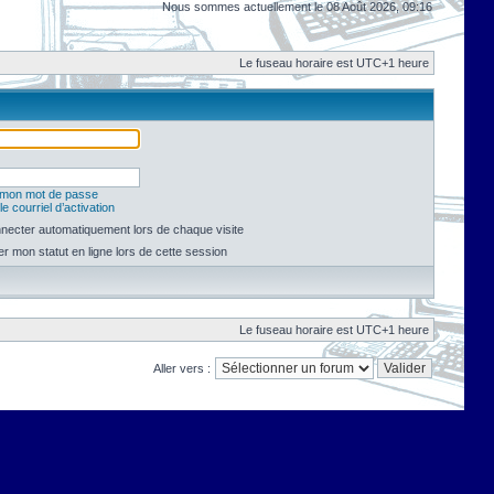
Nous sommes actuellement le 08 Août 2026, 09:16
Le fuseau horaire est UTC+1 heure
é mon mot de passe
e courriel d’activation
necter automatiquement lors de chaque visite
 mon statut en ligne lors de cette session
Le fuseau horaire est UTC+1 heure
Aller vers :