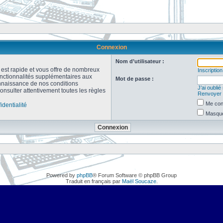
Connexion
Nom d’utilisateur :
n est rapide et vous offre de nombreux
Inscription
onctionnalités supplémentaires aux
Mot de passe :
connaissance de nos conditions
J’ai oubli
consulter attentivement toutes les règles
Renvoyer l
Me con
identialité
Masquer
Powered by
phpBB
® Forum Software © phpBB Group
Traduit en français par
Maël Soucaze
.