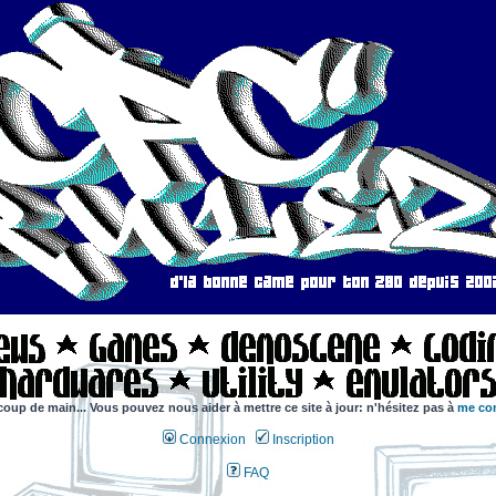
coup de main... Vous pouvez nous aider à mettre ce site à jour: n'hésitez pas à
me con
Connexion
Inscription
FAQ