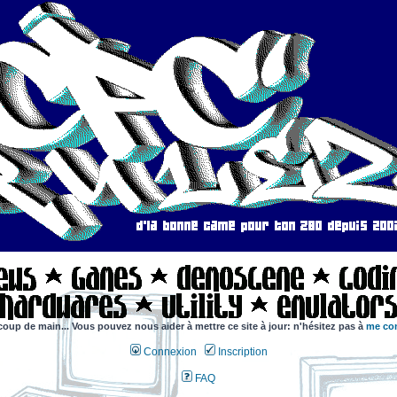
coup de main... Vous pouvez nous aider à mettre ce site à jour: n'hésitez pas à
me con
Connexion
Inscription
FAQ