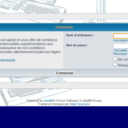
Connexion
Nom d’utilisateur :
n est rapide et vous offre de nombreux
Inscription
onctionnalités supplémentaires aux
Mot de passe :
connaissance de nos conditions
J’ai oubli
consulter attentivement toutes les règles
Renvoyer l
Me con
identialité
Masquer
Powered by
phpBB
® Forum Software © phpBB Group
Traduit en français par
Maël Soucaze
.