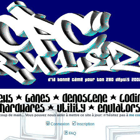
coup de main... Vous pouvez nous aider à mettre ce site à jour: n'hésitez pas à
me con
Connexion
Inscription
FAQ