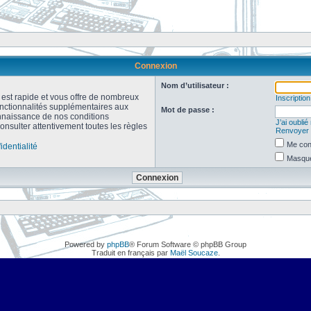
Connexion
Nom d’utilisateur :
n est rapide et vous offre de nombreux
Inscription
onctionnalités supplémentaires aux
Mot de passe :
connaissance de nos conditions
J’ai oubli
consulter attentivement toutes les règles
Renvoyer l
Me con
identialité
Masquer
Powered by
phpBB
® Forum Software © phpBB Group
Traduit en français par
Maël Soucaze
.