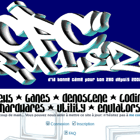
coup de main... Vous pouvez nous aider à mettre ce site à jour: n'hésitez pas à
me con
Connexion
Inscription
FAQ