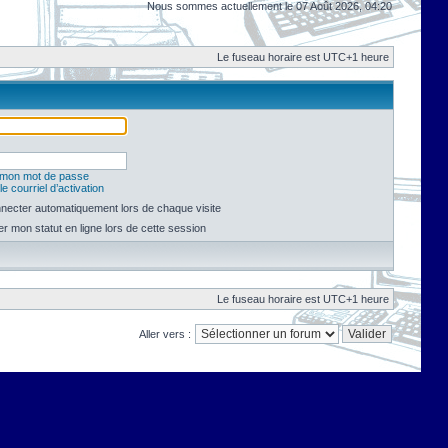
Nous sommes actuellement le 07 Août 2026, 04:20
Le fuseau horaire est UTC+1 heure
é mon mot de passe
e courriel d’activation
necter automatiquement lors de chaque visite
 mon statut en ligne lors de cette session
Le fuseau horaire est UTC+1 heure
Aller vers :