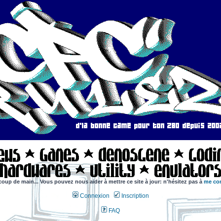
coup de main... Vous pouvez nous aider à mettre ce site à jour: n'hésitez pas à
me con
Connexion
Inscription
FAQ