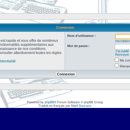
Connexion
Nom d’utilisateur :
n est rapide et vous offre de nombreux
Inscription
onctionnalités supplémentaires aux
Mot de passe :
connaissance de nos conditions
J’ai oubli
consulter attentivement toutes les règles
Renvoyer l
Me con
identialité
Masquer
Powered by
phpBB
® Forum Software © phpBB Group
Traduit en français par
Maël Soucaze
.