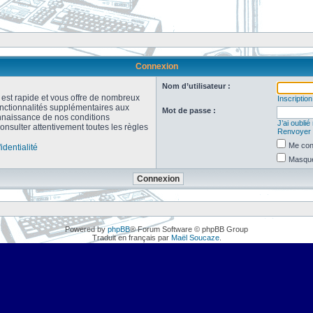
Connexion
Nom d’utilisateur :
n est rapide et vous offre de nombreux
Inscription
onctionnalités supplémentaires aux
Mot de passe :
connaissance de nos conditions
J’ai oubli
consulter attentivement toutes les règles
Renvoyer l
Me con
identialité
Masquer
Powered by
phpBB
® Forum Software © phpBB Group
Traduit en français par
Maël Soucaze
.