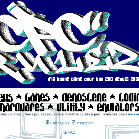
coup de main... Vous pouvez nous aider à mettre ce site à jour: n'hésitez pas à
me con
Connexion
Inscription
FAQ