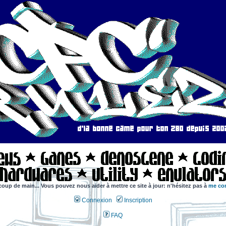
coup de main... Vous pouvez nous aider à mettre ce site à jour: n'hésitez pas à
me con
Connexion
Inscription
FAQ