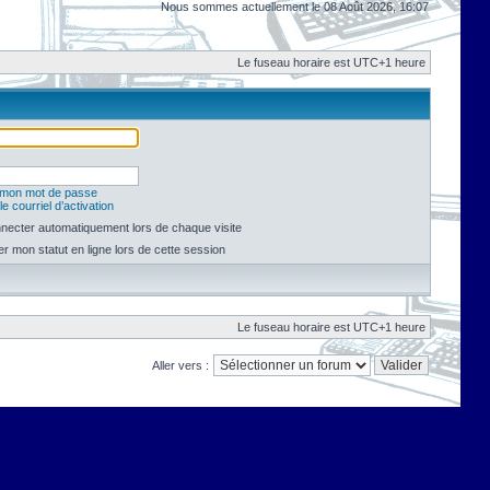
Nous sommes actuellement le 08 Août 2026, 16:07
Le fuseau horaire est UTC+1 heure
é mon mot de passe
e courriel d’activation
necter automatiquement lors de chaque visite
 mon statut en ligne lors de cette session
Le fuseau horaire est UTC+1 heure
Aller vers :