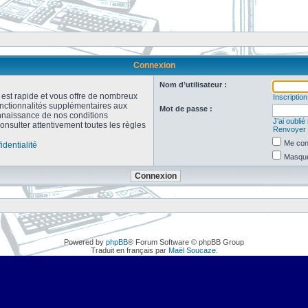
Connexion
Nom d’utilisateur :
n est rapide et vous offre de nombreux
Inscription
onctionnalités supplémentaires aux
Mot de passe :
connaissance de nos conditions
J’ai oubli
consulter attentivement toutes les règles
Renvoyer l
Me con
identialité
Masquer
Powered by
phpBB
® Forum Software © phpBB Group
Traduit en français par
Maël Soucaze
.