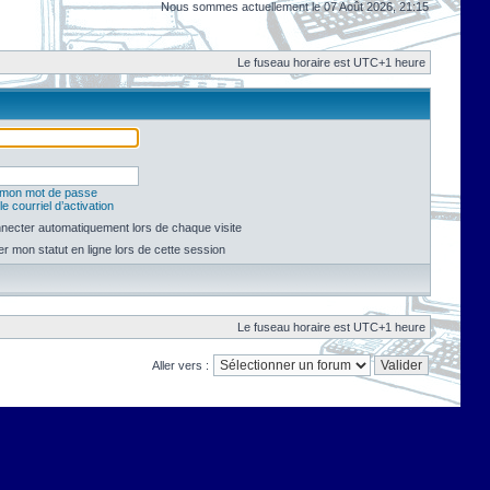
Nous sommes actuellement le 07 Août 2026, 21:15
Le fuseau horaire est UTC+1 heure
é mon mot de passe
e courriel d’activation
necter automatiquement lors de chaque visite
 mon statut en ligne lors de cette session
Le fuseau horaire est UTC+1 heure
Aller vers :