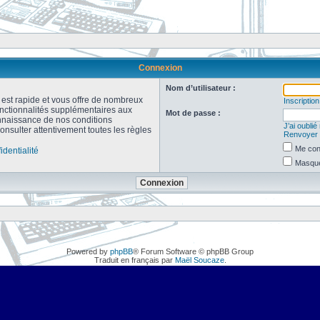
Connexion
Nom d’utilisateur :
n est rapide et vous offre de nombreux
Inscription
onctionnalités supplémentaires aux
Mot de passe :
connaissance de nos conditions
J’ai oubli
consulter attentivement toutes les règles
Renvoyer l
Me con
identialité
Masquer
Powered by
phpBB
® Forum Software © phpBB Group
Traduit en français par
Maël Soucaze
.