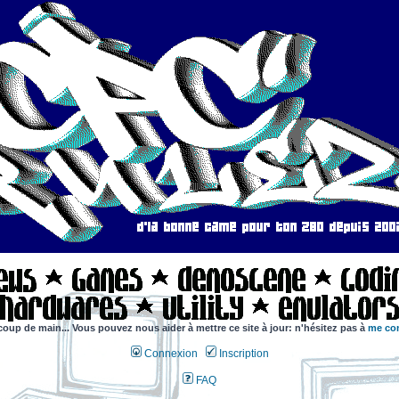
coup de main... Vous pouvez nous aider à mettre ce site à jour: n'hésitez pas à
me con
Connexion
Inscription
FAQ