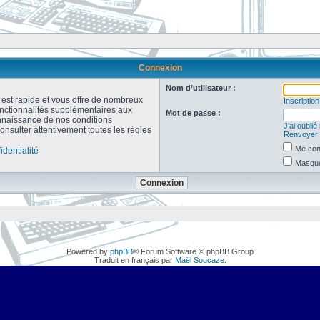
Connexion
Nom d’utilisateur :
n est rapide et vous offre de nombreux
Inscription
onctionnalités supplémentaires aux
Mot de passe :
connaissance de nos conditions
J’ai oubli
consulter attentivement toutes les règles
Renvoyer l
Me con
identialité
Masquer
Powered by
phpBB
® Forum Software © phpBB Group
Traduit en français par
Maël Soucaze
.