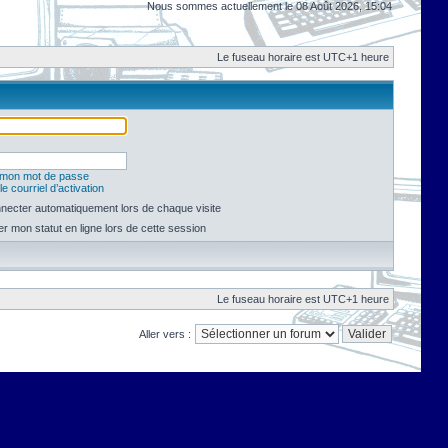
Nous sommes actuellement le 08 Août 2026, 15:04
Le fuseau horaire est UTC+1 heure
é mon mot de passe
e courriel d’activation
necter automatiquement lors de chaque visite
 mon statut en ligne lors de cette session
Le fuseau horaire est UTC+1 heure
Aller vers :