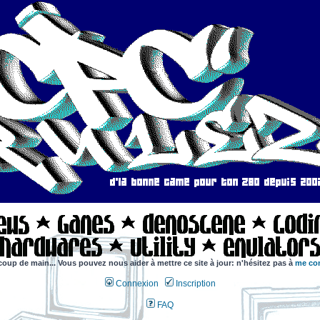
coup de main... Vous pouvez nous aider à mettre ce site à jour: n'hésitez pas à
me con
Connexion
Inscription
FAQ