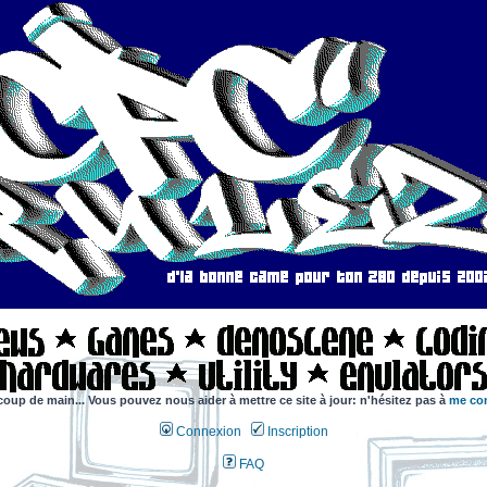
coup de main... Vous pouvez nous aider à mettre ce site à jour: n'hésitez pas à
me con
Connexion
Inscription
FAQ