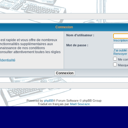
Connexion
Nom d’utilisateur :
n est rapide et vous offre de nombreux
Inscription
onctionnalités supplémentaires aux
Mot de passe :
connaissance de nos conditions
J’ai oubli
consulter attentivement toutes les règles
Renvoyer l
Me con
identialité
Masquer
Powered by
phpBB
® Forum Software © phpBB Group
Traduit en français par
Maël Soucaze
.