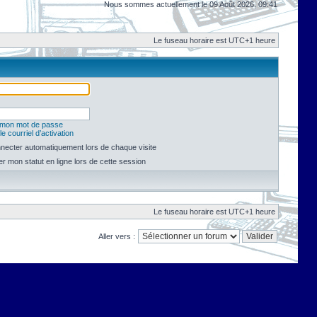
Nous sommes actuellement le 09 Août 2026, 09:41
Le fuseau horaire est UTC+1 heure
é mon mot de passe
e courriel d’activation
necter automatiquement lors de chaque visite
 mon statut en ligne lors de cette session
Le fuseau horaire est UTC+1 heure
Aller vers :