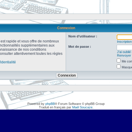
Connexion
Nom d’utilisateur :
n est rapide et vous offre de nombreux
Inscription
onctionnalités supplémentaires aux
Mot de passe :
connaissance de nos conditions
J’ai oubli
consulter attentivement toutes les règles
Renvoyer l
Me con
identialité
Masquer
Powered by
phpBB
® Forum Software © phpBB Group
Traduit en français par
Maël Soucaze
.