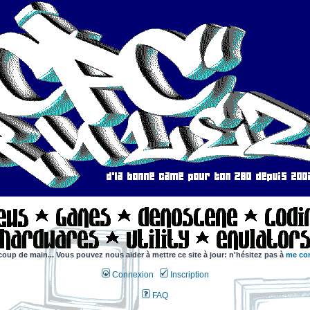
coup de main... Vous pouvez nous aider à mettre ce site à jour: n'hésitez pas à
me con
Connexion
Inscription
FAQ