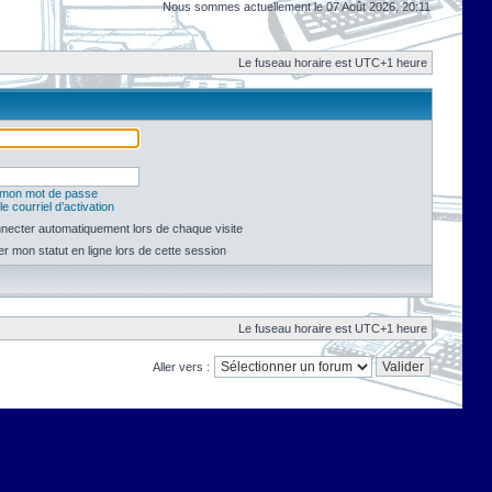
Nous sommes actuellement le 07 Août 2026, 20:11
Le fuseau horaire est UTC+1 heure
é mon mot de passe
e courriel d’activation
necter automatiquement lors de chaque visite
 mon statut en ligne lors de cette session
Le fuseau horaire est UTC+1 heure
Aller vers :