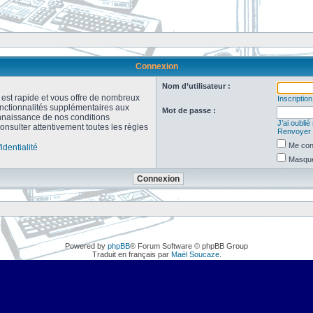
Connexion
Nom d’utilisateur :
n est rapide et vous offre de nombreux
Inscription
onctionnalités supplémentaires aux
Mot de passe :
connaissance de nos conditions
J’ai oubli
consulter attentivement toutes les règles
Renvoyer l
Me con
identialité
Masquer
Powered by
phpBB
® Forum Software © phpBB Group
Traduit en français par
Maël Soucaze
.