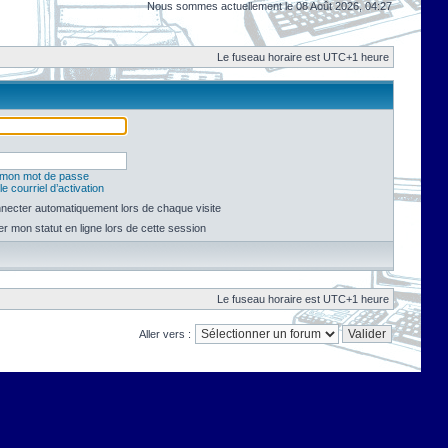
Nous sommes actuellement le 08 Août 2026, 04:27
Le fuseau horaire est UTC+1 heure
é mon mot de passe
e courriel d’activation
necter automatiquement lors de chaque visite
 mon statut en ligne lors de cette session
Le fuseau horaire est UTC+1 heure
Aller vers :