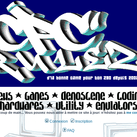
coup de main... Vous pouvez nous aider à mettre ce site à jour: n'hésitez pas à
me con
Connexion
Inscription
FAQ