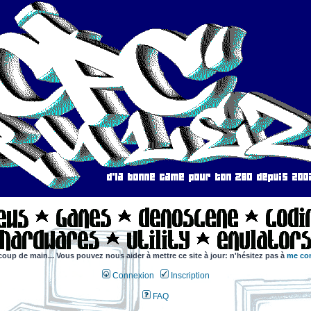
coup de main... Vous pouvez nous aider à mettre ce site à jour: n'hésitez pas à
me con
Connexion
Inscription
FAQ