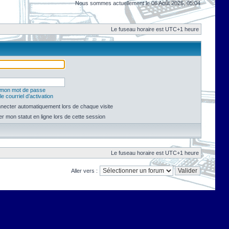
Nous sommes actuellement le 08 Août 2026, 05:04
Le fuseau horaire est UTC+1 heure
é mon mot de passe
e courriel d’activation
necter automatiquement lors de chaque visite
 mon statut en ligne lors de cette session
Le fuseau horaire est UTC+1 heure
Aller vers :