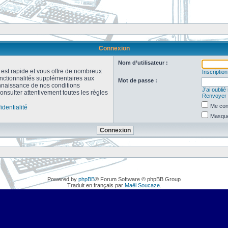
Connexion
Nom d’utilisateur :
n est rapide et vous offre de nombreux
Inscription
onctionnalités supplémentaires aux
Mot de passe :
connaissance de nos conditions
J’ai oubli
consulter attentivement toutes les règles
Renvoyer l
Me con
identialité
Masquer
Powered by
phpBB
® Forum Software © phpBB Group
Traduit en français par
Maël Soucaze
.