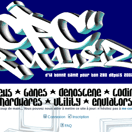
coup de main... Vous pouvez nous aider à mettre ce site à jour: n'hésitez pas à
me con
Connexion
Inscription
FAQ