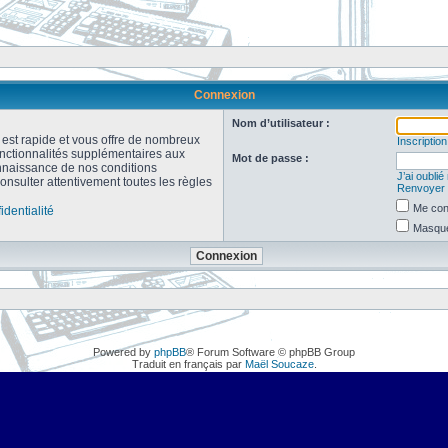
Connexion
Nom d’utilisateur :
n est rapide et vous offre de nombreux
Inscription
onctionnalités supplémentaires aux
Mot de passe :
connaissance de nos conditions
J’ai oubli
consulter attentivement toutes les règles
Renvoyer l
Me con
identialité
Masquer
Powered by
phpBB
® Forum Software © phpBB Group
Traduit en français par
Maël Soucaze
.