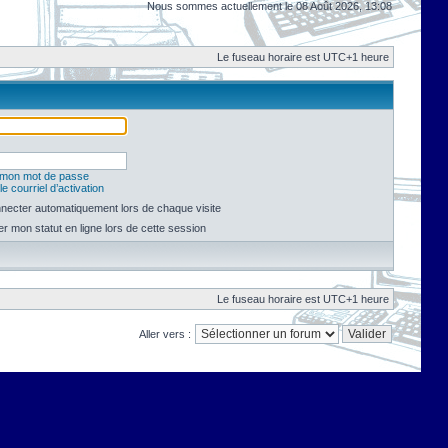
Nous sommes actuellement le 08 Août 2026, 13:08
Le fuseau horaire est UTC+1 heure
é mon mot de passe
e courriel d’activation
necter automatiquement lors de chaque visite
 mon statut en ligne lors de cette session
Le fuseau horaire est UTC+1 heure
Aller vers :