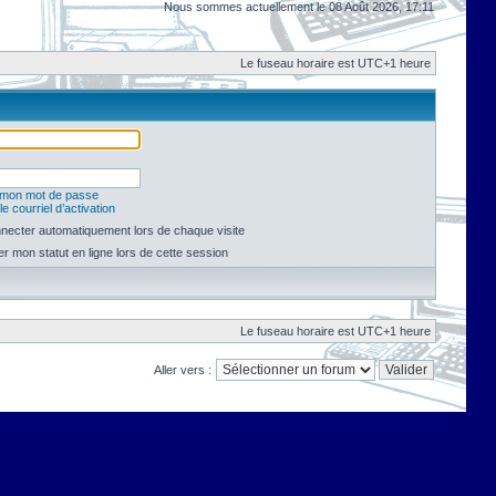
Nous sommes actuellement le 08 Août 2026, 17:11
Le fuseau horaire est UTC+1 heure
é mon mot de passe
e courriel d’activation
necter automatiquement lors de chaque visite
 mon statut en ligne lors de cette session
Le fuseau horaire est UTC+1 heure
Aller vers :