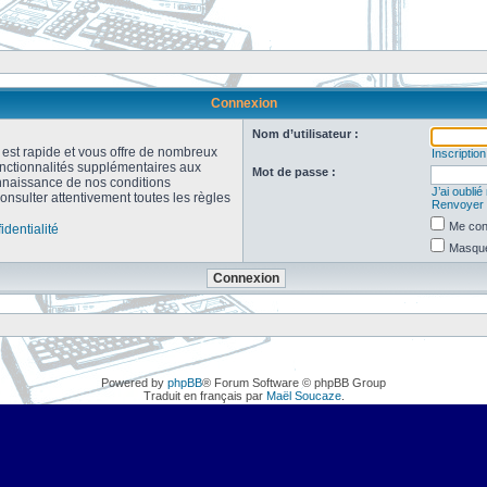
Connexion
Nom d’utilisateur :
n est rapide et vous offre de nombreux
Inscription
onctionnalités supplémentaires aux
Mot de passe :
connaissance de nos conditions
J’ai oubli
consulter attentivement toutes les règles
Renvoyer l
Me con
identialité
Masquer
Powered by
phpBB
® Forum Software © phpBB Group
Traduit en français par
Maël Soucaze
.