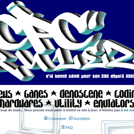
coup de main... Vous pouvez nous aider à mettre ce site à jour: n'hésitez pas à
me con
Connexion
Inscription
FAQ