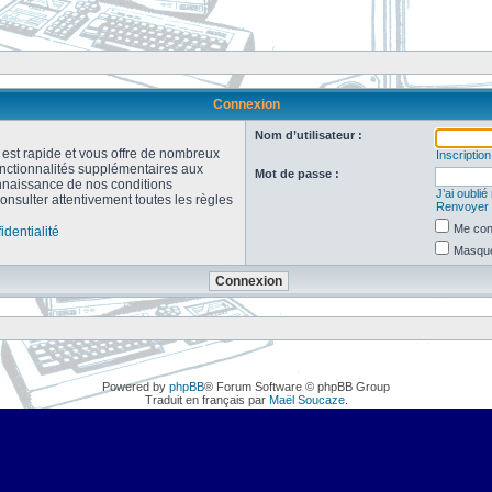
Connexion
Nom d’utilisateur :
n est rapide et vous offre de nombreux
Inscription
onctionnalités supplémentaires aux
Mot de passe :
connaissance de nos conditions
J’ai oubli
consulter attentivement toutes les règles
Renvoyer l
Me con
identialité
Masquer
Powered by
phpBB
® Forum Software © phpBB Group
Traduit en français par
Maël Soucaze
.