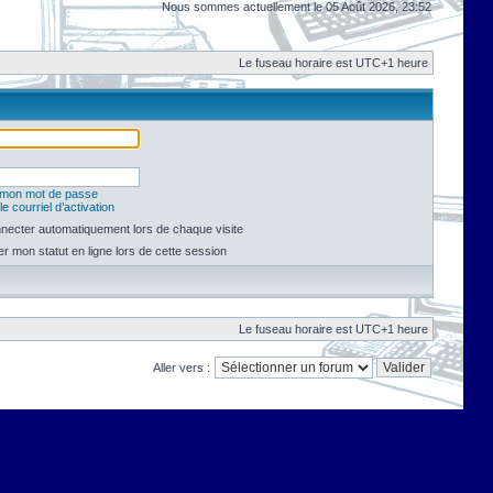
Nous sommes actuellement le 05 Août 2026, 23:52
Le fuseau horaire est UTC+1 heure
é mon mot de passe
e courriel d’activation
necter automatiquement lors de chaque visite
 mon statut en ligne lors de cette session
Le fuseau horaire est UTC+1 heure
Aller vers :