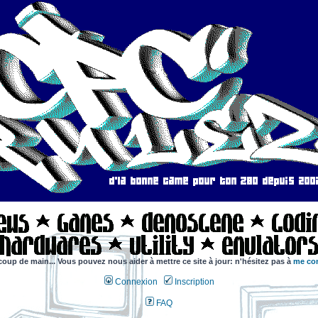
coup de main... Vous pouvez nous aider à mettre ce site à jour: n'hésitez pas à
me con
Connexion
Inscription
FAQ