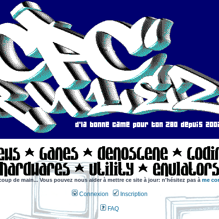
coup de main... Vous pouvez nous aider à mettre ce site à jour: n'hésitez pas à
me con
Connexion
Inscription
FAQ