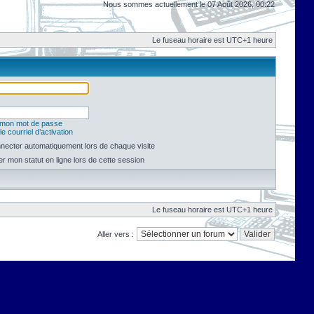
Nous sommes actuellement le 07 Août 2026, 00:22
Le fuseau horaire est UTC+1 heure
é mon mot de passe
e courriel d’activation
necter automatiquement lors de chaque visite
 mon statut en ligne lors de cette session
Le fuseau horaire est UTC+1 heure
Aller vers :