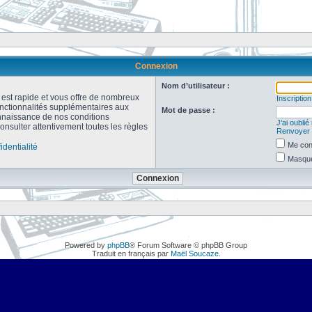
Connexion
Nom d’utilisateur :
n est rapide et vous offre de nombreux
Inscription
onctionnalités supplémentaires aux
Mot de passe :
connaissance de nos conditions
J’ai oubli
consulter attentivement toutes les règles
Renvoyer l
Me con
identialité
Masquer
Powered by
phpBB
® Forum Software © phpBB Group
Traduit en français par
Maël Soucaze
.