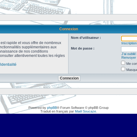
Connexion
Nom d’utilisateur :
n est rapide et vous offre de nombreux
Inscription
onctionnalités supplémentaires aux
Mot de passe :
connaissance de nos conditions
J’ai oubli
consulter attentivement toutes les règles
Renvoyer l
Me con
identialité
Masquer
Powered by
phpBB
® Forum Software © phpBB Group
Traduit en français par
Maël Soucaze
.