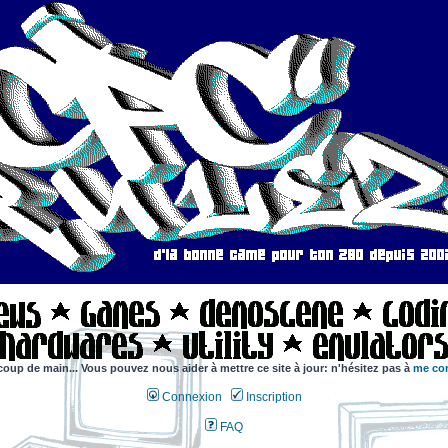
coup de main... Vous pouvez nous aider à mettre ce site à jour: n'hésitez pas à
me con
Connexion
Inscription
FAQ