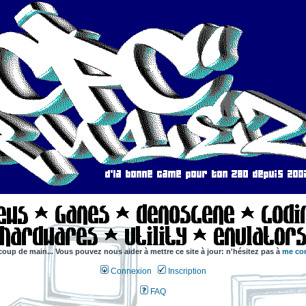
coup de main... Vous pouvez nous aider à mettre ce site à jour: n'hésitez pas à
me con
Connexion
Inscription
FAQ