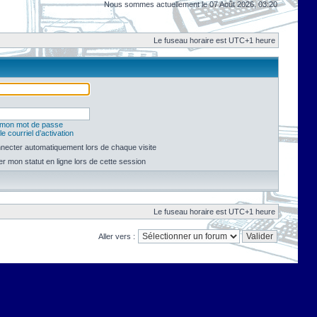
Nous sommes actuellement le 07 Août 2026, 03:20
Le fuseau horaire est UTC+1 heure
é mon mot de passe
e courriel d’activation
necter automatiquement lors de chaque visite
 mon statut en ligne lors de cette session
Le fuseau horaire est UTC+1 heure
Aller vers :