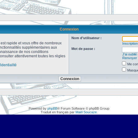
Connexion
Nom d’utilisateur :
n est rapide et vous offre de nombreux
Inscription
onctionnalités supplémentaires aux
Mot de passe :
connaissance de nos conditions
J’ai oubli
consulter attentivement toutes les règles
Renvoyer l
Me con
identialité
Masquer
Powered by
phpBB
® Forum Software © phpBB Group
Traduit en français par
Maël Soucaze
.