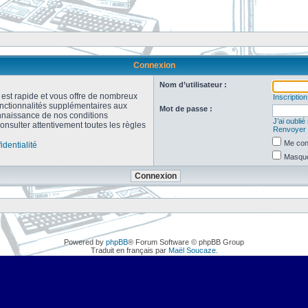
Connexion
Nom d’utilisateur :
n est rapide et vous offre de nombreux
Inscription
onctionnalités supplémentaires aux
Mot de passe :
connaissance de nos conditions
J’ai oubli
consulter attentivement toutes les règles
Renvoyer l
Me con
identialité
Masquer
Powered by
phpBB
® Forum Software © phpBB Group
Traduit en français par
Maël Soucaze
.