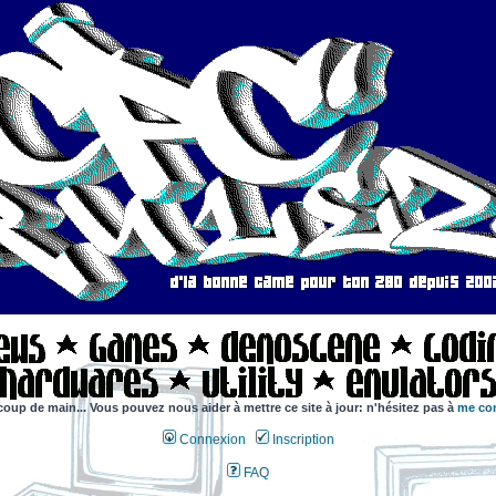
coup de main... Vous pouvez nous aider à mettre ce site à jour: n'hésitez pas à
me con
Connexion
Inscription
FAQ