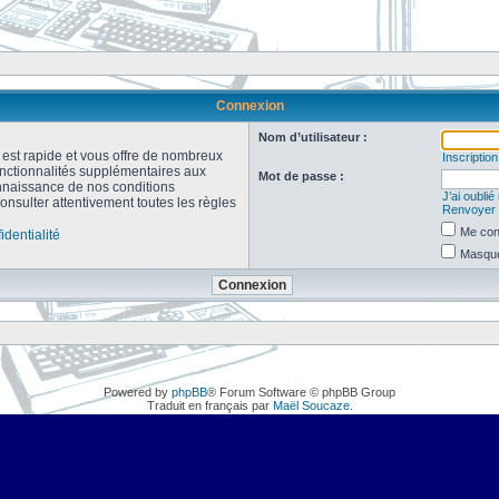
Connexion
Nom d’utilisateur :
n est rapide et vous offre de nombreux
Inscription
onctionnalités supplémentaires aux
Mot de passe :
connaissance de nos conditions
J’ai oubli
consulter attentivement toutes les règles
Renvoyer l
Me con
identialité
Masquer
Powered by
phpBB
® Forum Software © phpBB Group
Traduit en français par
Maël Soucaze
.