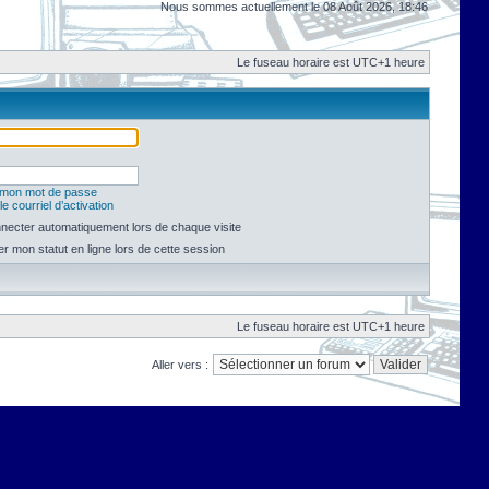
Nous sommes actuellement le 08 Août 2026, 18:46
Le fuseau horaire est UTC+1 heure
é mon mot de passe
e courriel d’activation
necter automatiquement lors de chaque visite
 mon statut en ligne lors de cette session
Le fuseau horaire est UTC+1 heure
Aller vers :