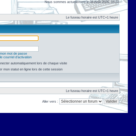
Nous sommes actuellement le 08 Août 2026, 15:22
Le fuseau horaire est UTC+1 heure
é mon mot de passe
e courriel d’activation
necter automatiquement lors de chaque visite
 mon statut en ligne lors de cette session
Le fuseau horaire est UTC+1 heure
Aller vers :