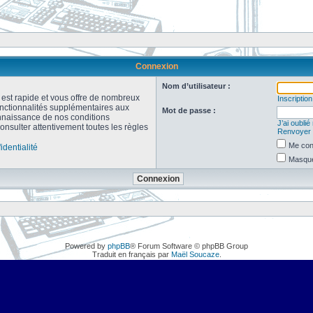
Connexion
Nom d’utilisateur :
n est rapide et vous offre de nombreux
Inscription
onctionnalités supplémentaires aux
Mot de passe :
connaissance de nos conditions
J’ai oubli
consulter attentivement toutes les règles
Renvoyer l
Me con
identialité
Masquer
Powered by
phpBB
® Forum Software © phpBB Group
Traduit en français par
Maël Soucaze
.