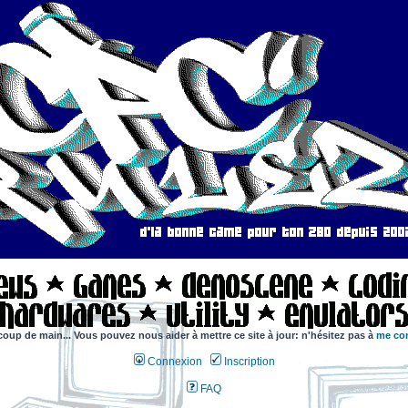
coup de main... Vous pouvez nous aider à mettre ce site à jour: n'hésitez pas à
me con
Connexion
Inscription
FAQ