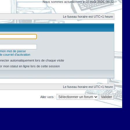
Nous sommes actuellement le 07 Août 2026, 06:32
Le fuseau horaire est UTC+1 heure
é mon mot de passe
e courriel d’activation
necter automatiquement lors de chaque visite
 mon statut en ligne lors de cette session
Le fuseau horaire est UTC+1 heure
Aller vers :