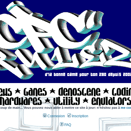
coup de main... Vous pouvez nous aider à mettre ce site à jour: n'hésitez pas à
me con
Connexion
Inscription
FAQ