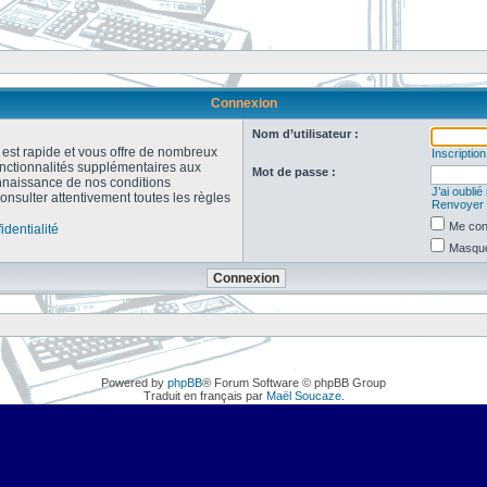
Connexion
Nom d’utilisateur :
n est rapide et vous offre de nombreux
Inscription
onctionnalités supplémentaires aux
Mot de passe :
connaissance de nos conditions
J’ai oubli
consulter attentivement toutes les règles
Renvoyer l
Me con
identialité
Masquer
Powered by
phpBB
® Forum Software © phpBB Group
Traduit en français par
Maël Soucaze
.