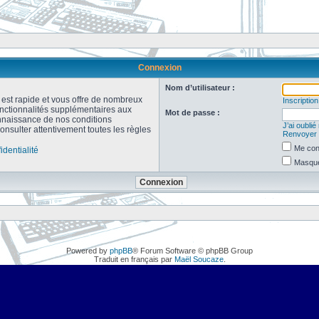
Connexion
Nom d’utilisateur :
n est rapide et vous offre de nombreux
Inscription
onctionnalités supplémentaires aux
Mot de passe :
connaissance de nos conditions
J’ai oubli
consulter attentivement toutes les règles
Renvoyer l
Me con
identialité
Masquer
Powered by
phpBB
® Forum Software © phpBB Group
Traduit en français par
Maël Soucaze
.