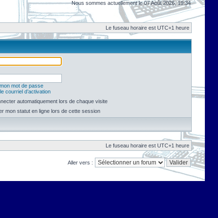
Nous sommes actuellement le 07 Août 2026, 19:34
Le fuseau horaire est UTC+1 heure
é mon mot de passe
e courriel d’activation
necter automatiquement lors de chaque visite
 mon statut en ligne lors de cette session
Le fuseau horaire est UTC+1 heure
Aller vers :