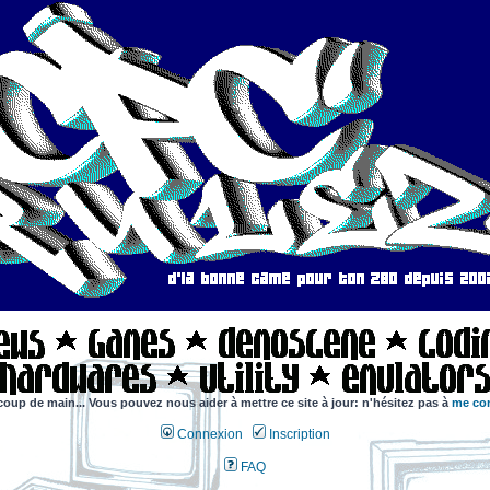
coup de main... Vous pouvez nous aider à mettre ce site à jour: n'hésitez pas à
me con
Connexion
Inscription
FAQ