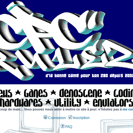
coup de main... Vous pouvez nous aider à mettre ce site à jour: n'hésitez pas à
me con
Connexion
Inscription
FAQ