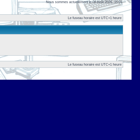
Nous sommes actuellement le 08 Août 2026, 15:01
Le fuseau horaire est UTC+1 heure
Le fuseau horaire est UTC+1 heure