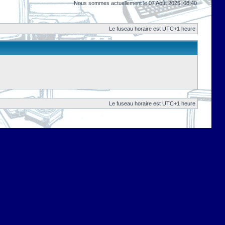
Nous sommes actuellement le 07 Août 2026, 08:40
Le fuseau horaire est UTC+1 heure
Le fuseau horaire est UTC+1 heure