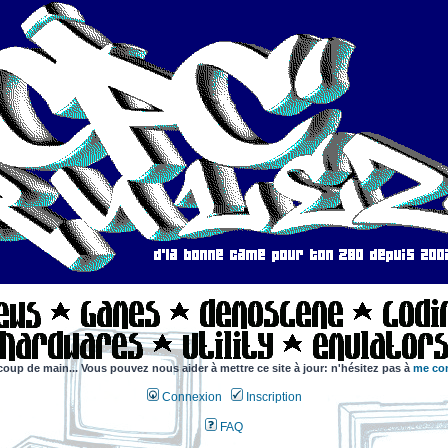
coup de main... Vous pouvez nous aider à mettre ce site à jour: n'hésitez pas à
me con
Connexion
Inscription
FAQ