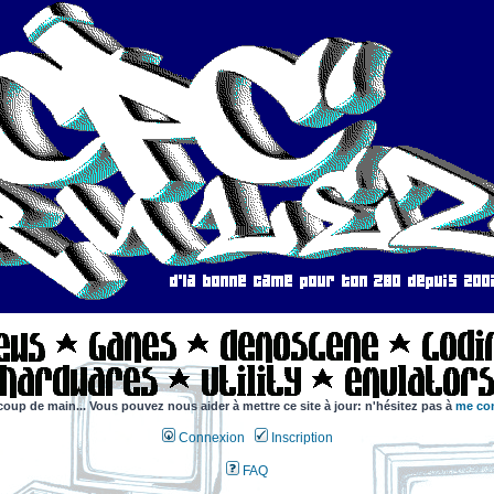
coup de main... Vous pouvez nous aider à mettre ce site à jour: n'hésitez pas à
me con
Connexion
Inscription
FAQ