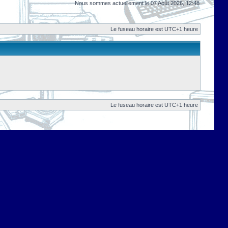
Nous sommes actuellement le 07 Août 2026, 12:48
Le fuseau horaire est UTC+1 heure
Le fuseau horaire est UTC+1 heure