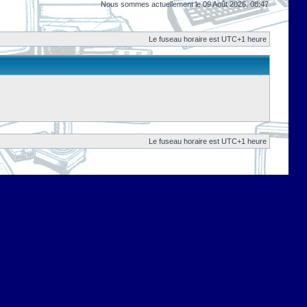
Nous sommes actuellement le 09 Août 2026, 08:47
Le fuseau horaire est UTC+1 heure
Le fuseau horaire est UTC+1 heure