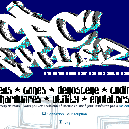
coup de main... Vous pouvez nous aider à mettre ce site à jour: n'hésitez pas à
me con
Connexion
Inscription
FAQ