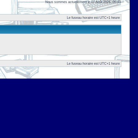
Nous sommes actuellement le 07 Août 2026, 05:43
Le fuseau horaire est UTC+1 heure
Le fuseau horaire est UTC+1 heure