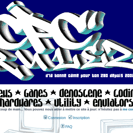
coup de main... Vous pouvez nous aider à mettre ce site à jour: n'hésitez pas à
me con
Connexion
Inscription
FAQ