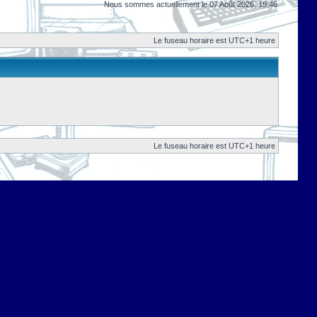
Nous sommes actuellement le 07 Août 2026, 19:46
Le fuseau horaire est UTC+1 heure
Le fuseau horaire est UTC+1 heure