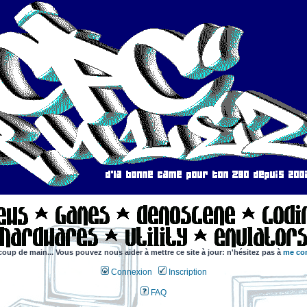
coup de main... Vous pouvez nous aider à mettre ce site à jour: n'hésitez pas à
me con
Connexion
Inscription
FAQ