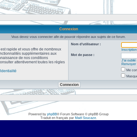
Connexion
Vous devez vous connecter afin de pouvoir répondre aux sujets de ce forum.
Nom d’utilisateur :
n est rapide et vous offre de nombreux
Inscription
onctionnalités supplémentaires aux
Mot de passe :
connaissance de nos conditions
J’ai oubli
consulter attentivement toutes les règles
Renvoyer l
Me con
identialité
Masquer
Powered by
phpBB
® Forum Software © phpBB Group
Traduit en français par
Maël Soucaze
.