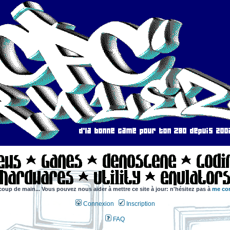
coup de main... Vous pouvez nous aider à mettre ce site à jour: n'hésitez pas à
me con
Connexion
Inscription
FAQ