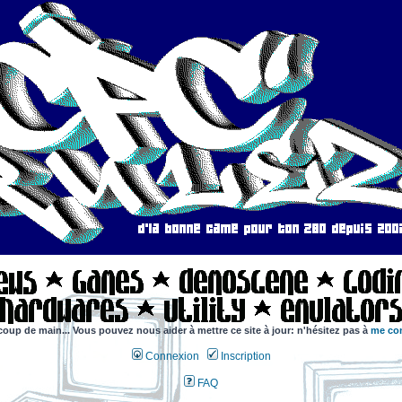
coup de main... Vous pouvez nous aider à mettre ce site à jour: n'hésitez pas à
me con
Connexion
Inscription
FAQ