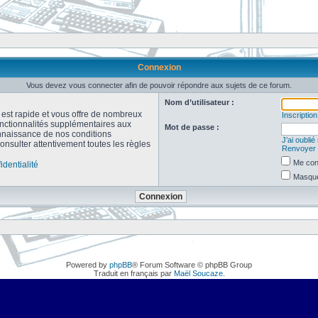
Connexion
Vous devez vous connecter afin de pouvoir répondre aux sujets de ce forum.
Nom d’utilisateur :
n est rapide et vous offre de nombreux
Inscription
onctionnalités supplémentaires aux
Mot de passe :
connaissance de nos conditions
J’ai oubli
consulter attentivement toutes les règles
Renvoyer l
Me con
identialité
Masquer
Powered by
phpBB
® Forum Software © phpBB Group
Traduit en français par
Maël Soucaze
.