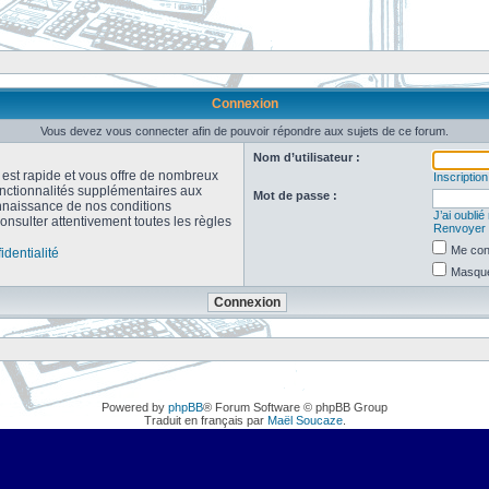
Connexion
Vous devez vous connecter afin de pouvoir répondre aux sujets de ce forum.
Nom d’utilisateur :
n est rapide et vous offre de nombreux
Inscription
onctionnalités supplémentaires aux
Mot de passe :
connaissance de nos conditions
J’ai oubli
consulter attentivement toutes les règles
Renvoyer l
Me con
identialité
Masquer
Powered by
phpBB
® Forum Software © phpBB Group
Traduit en français par
Maël Soucaze
.