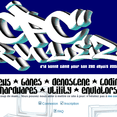
coup de main... Vous pouvez nous aider à mettre ce site à jour: n'hésitez pas à
me con
Connexion
Inscription
FAQ