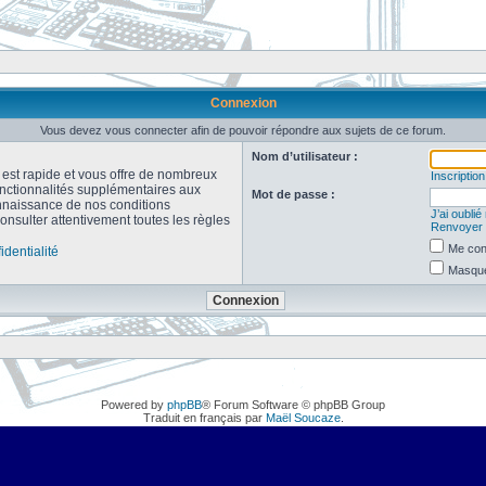
Connexion
Vous devez vous connecter afin de pouvoir répondre aux sujets de ce forum.
Nom d’utilisateur :
n est rapide et vous offre de nombreux
Inscription
onctionnalités supplémentaires aux
Mot de passe :
connaissance de nos conditions
J’ai oubli
consulter attentivement toutes les règles
Renvoyer l
Me con
identialité
Masquer
Powered by
phpBB
® Forum Software © phpBB Group
Traduit en français par
Maël Soucaze
.