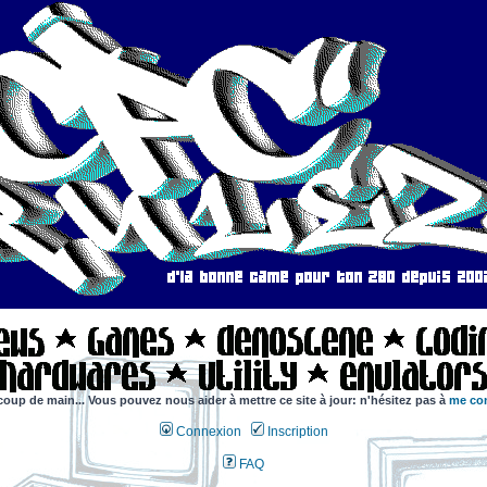
coup de main... Vous pouvez nous aider à mettre ce site à jour: n'hésitez pas à
me con
Connexion
Inscription
FAQ