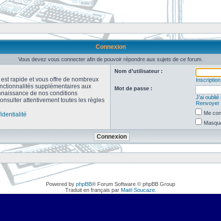
Connexion
Vous devez vous connecter afin de pouvoir répondre aux sujets de ce forum.
Nom d’utilisateur :
n est rapide et vous offre de nombreux
Inscription
onctionnalités supplémentaires aux
Mot de passe :
connaissance de nos conditions
J’ai oubli
consulter attentivement toutes les règles
Renvoyer l
Me con
identialité
Masquer
Powered by
phpBB
® Forum Software © phpBB Group
Traduit en français par
Maël Soucaze
.