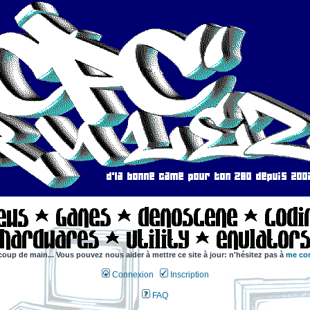
coup de main... Vous pouvez nous aider à mettre ce site à jour: n'hésitez pas à
me con
Connexion
Inscription
FAQ