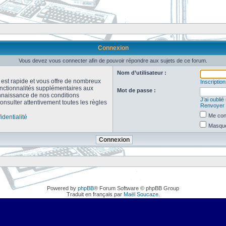
Connexion
Vous devez vous connecter afin de pouvoir répondre aux sujets de ce forum.
Nom d’utilisateur :
n est rapide et vous offre de nombreux
Inscription
onctionnalités supplémentaires aux
Mot de passe :
connaissance de nos conditions
J’ai oubli
consulter attentivement toutes les règles
Renvoyer l
Me con
identialité
Masquer
Powered by
phpBB
® Forum Software © phpBB Group
Traduit en français par
Maël Soucaze
.