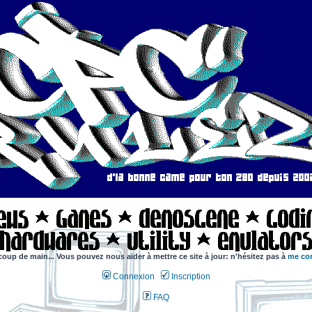
coup de main... Vous pouvez nous aider à mettre ce site à jour: n'hésitez pas à
me con
Connexion
Inscription
FAQ