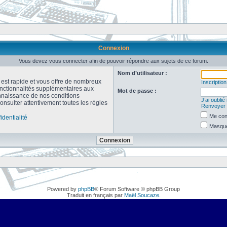
Connexion
Vous devez vous connecter afin de pouvoir répondre aux sujets de ce forum.
Nom d’utilisateur :
n est rapide et vous offre de nombreux
Inscription
onctionnalités supplémentaires aux
Mot de passe :
connaissance de nos conditions
J’ai oubli
consulter attentivement toutes les règles
Renvoyer l
Me con
identialité
Masquer
Powered by
phpBB
® Forum Software © phpBB Group
Traduit en français par
Maël Soucaze
.