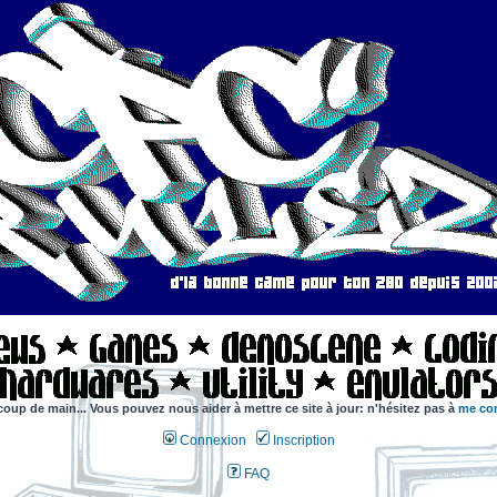
coup de main... Vous pouvez nous aider à mettre ce site à jour: n'hésitez pas à
me con
Connexion
Inscription
FAQ