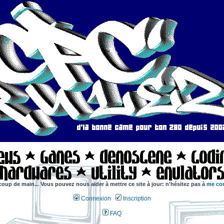
coup de main... Vous pouvez nous aider à mettre ce site à jour: n'hésitez pas à
me con
Connexion
Inscription
FAQ