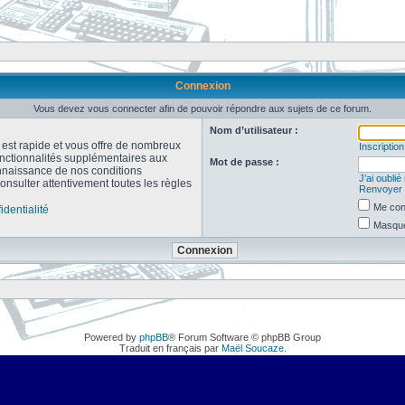
Connexion
Vous devez vous connecter afin de pouvoir répondre aux sujets de ce forum.
Nom d’utilisateur :
n est rapide et vous offre de nombreux
Inscription
onctionnalités supplémentaires aux
Mot de passe :
connaissance de nos conditions
J’ai oubli
consulter attentivement toutes les règles
Renvoyer l
Me con
identialité
Masquer
Powered by
phpBB
® Forum Software © phpBB Group
Traduit en français par
Maël Soucaze
.