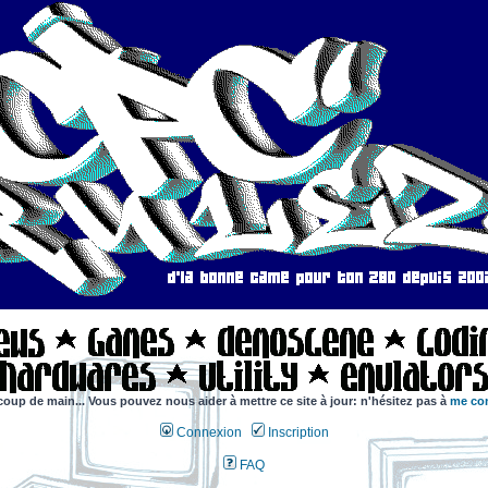
coup de main... Vous pouvez nous aider à mettre ce site à jour: n'hésitez pas à
me con
Connexion
Inscription
FAQ