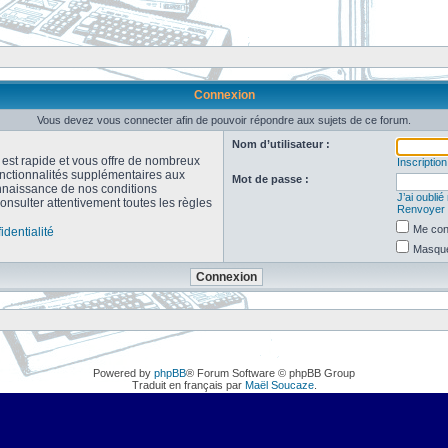
Connexion
Vous devez vous connecter afin de pouvoir répondre aux sujets de ce forum.
Nom d’utilisateur :
n est rapide et vous offre de nombreux
Inscription
onctionnalités supplémentaires aux
Mot de passe :
connaissance de nos conditions
J’ai oubli
consulter attentivement toutes les règles
Renvoyer l
Me con
identialité
Masquer
Powered by
phpBB
® Forum Software © phpBB Group
Traduit en français par
Maël Soucaze
.