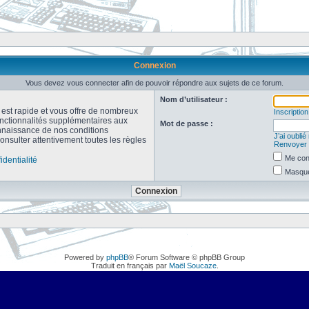
Connexion
Vous devez vous connecter afin de pouvoir répondre aux sujets de ce forum.
Nom d’utilisateur :
n est rapide et vous offre de nombreux
Inscription
onctionnalités supplémentaires aux
Mot de passe :
connaissance de nos conditions
J’ai oubli
consulter attentivement toutes les règles
Renvoyer l
Me con
identialité
Masquer
Powered by
phpBB
® Forum Software © phpBB Group
Traduit en français par
Maël Soucaze
.