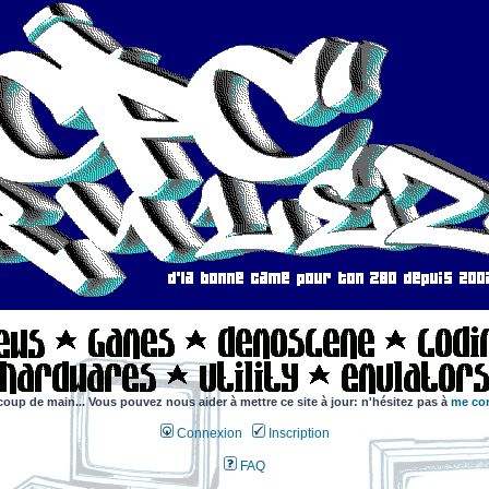
coup de main... Vous pouvez nous aider à mettre ce site à jour: n'hésitez pas à
me con
Connexion
Inscription
FAQ