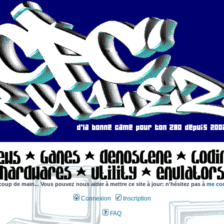
coup de main... Vous pouvez nous aider à mettre ce site à jour: n'hésitez pas à
me con
Connexion
Inscription
FAQ