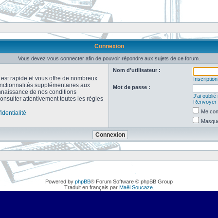
Connexion
Vous devez vous connecter afin de pouvoir répondre aux sujets de ce forum.
Nom d’utilisateur :
n est rapide et vous offre de nombreux
Inscription
onctionnalités supplémentaires aux
Mot de passe :
connaissance de nos conditions
J’ai oubli
consulter attentivement toutes les règles
Renvoyer l
Me con
identialité
Masquer
Powered by
phpBB
® Forum Software © phpBB Group
Traduit en français par
Maël Soucaze
.