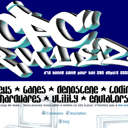
coup de main... Vous pouvez nous aider à mettre ce site à jour: n'hésitez pas à
me con
Connexion
Inscription
FAQ