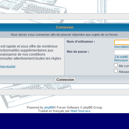
Connexion
Vous devez vous connecter afin de pouvoir répondre aux sujets de ce forum.
Nom d’utilisateur :
n est rapide et vous offre de nombreux
Inscription
onctionnalités supplémentaires aux
Mot de passe :
connaissance de nos conditions
J’ai oubli
consulter attentivement toutes les règles
Renvoyer l
Me con
identialité
Masquer
Powered by
phpBB
® Forum Software © phpBB Group
Traduit en français par
Maël Soucaze
.