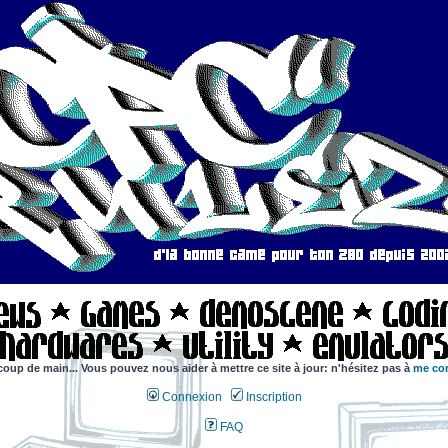
coup de main... Vous pouvez nous aider à mettre ce site à jour: n'hésitez pas à
me con
Connexion
Inscription
FAQ