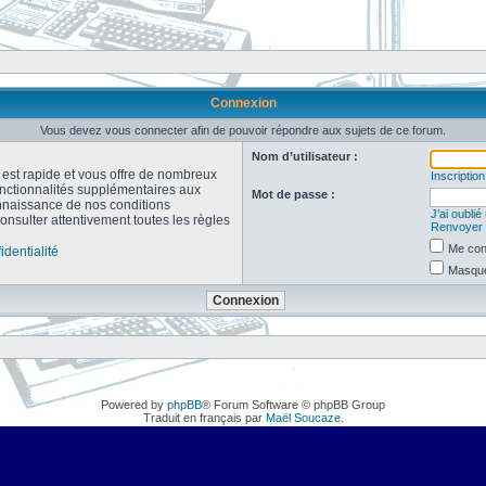
Connexion
Vous devez vous connecter afin de pouvoir répondre aux sujets de ce forum.
Nom d’utilisateur :
n est rapide et vous offre de nombreux
Inscription
onctionnalités supplémentaires aux
Mot de passe :
connaissance de nos conditions
J’ai oubli
consulter attentivement toutes les règles
Renvoyer l
Me con
identialité
Masquer
Powered by
phpBB
® Forum Software © phpBB Group
Traduit en français par
Maël Soucaze
.