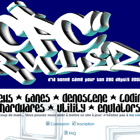
coup de main... Vous pouvez nous aider à mettre ce site à jour: n'hésitez pas à
me con
Connexion
Inscription
FAQ