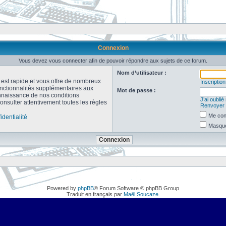
Connexion
Vous devez vous connecter afin de pouvoir répondre aux sujets de ce forum.
Nom d’utilisateur :
n est rapide et vous offre de nombreux
Inscription
onctionnalités supplémentaires aux
Mot de passe :
connaissance de nos conditions
J’ai oubli
consulter attentivement toutes les règles
Renvoyer l
Me con
identialité
Masquer
Powered by
phpBB
® Forum Software © phpBB Group
Traduit en français par
Maël Soucaze
.