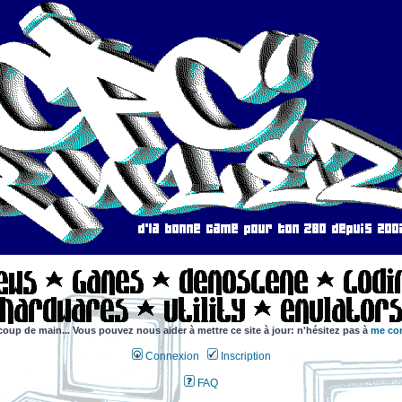
coup de main... Vous pouvez nous aider à mettre ce site à jour: n'hésitez pas à
me con
Connexion
Inscription
FAQ