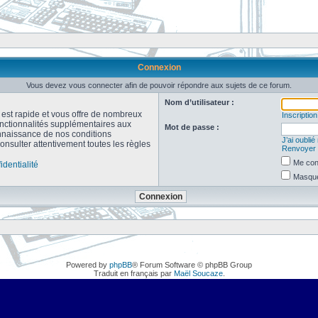
Connexion
Vous devez vous connecter afin de pouvoir répondre aux sujets de ce forum.
Nom d’utilisateur :
n est rapide et vous offre de nombreux
Inscription
onctionnalités supplémentaires aux
Mot de passe :
connaissance de nos conditions
J’ai oubli
consulter attentivement toutes les règles
Renvoyer l
Me con
identialité
Masquer
Powered by
phpBB
® Forum Software © phpBB Group
Traduit en français par
Maël Soucaze
.