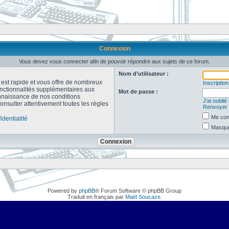
Connexion
Vous devez vous connecter afin de pouvoir répondre aux sujets de ce forum.
Nom d’utilisateur :
n est rapide et vous offre de nombreux
Inscription
onctionnalités supplémentaires aux
Mot de passe :
connaissance de nos conditions
J’ai oubli
consulter attentivement toutes les règles
Renvoyer l
Me con
identialité
Masquer
Powered by
phpBB
® Forum Software © phpBB Group
Traduit en français par
Maël Soucaze
.