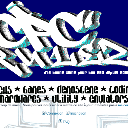
coup de main... Vous pouvez nous aider à mettre ce site à jour: n'hésitez pas à
me con
Connexion
Inscription
FAQ