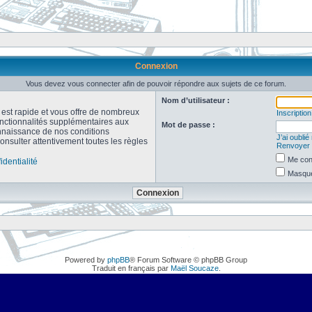
Connexion
Vous devez vous connecter afin de pouvoir répondre aux sujets de ce forum.
Nom d’utilisateur :
n est rapide et vous offre de nombreux
Inscription
onctionnalités supplémentaires aux
Mot de passe :
connaissance de nos conditions
J’ai oubli
consulter attentivement toutes les règles
Renvoyer l
Me con
identialité
Masquer
Powered by
phpBB
® Forum Software © phpBB Group
Traduit en français par
Maël Soucaze
.