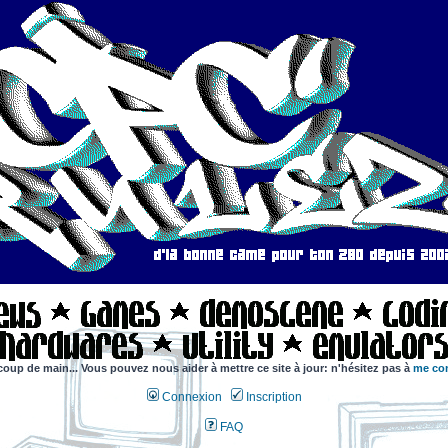
coup de main... Vous pouvez nous aider à mettre ce site à jour: n'hésitez pas à
me con
Connexion
Inscription
FAQ